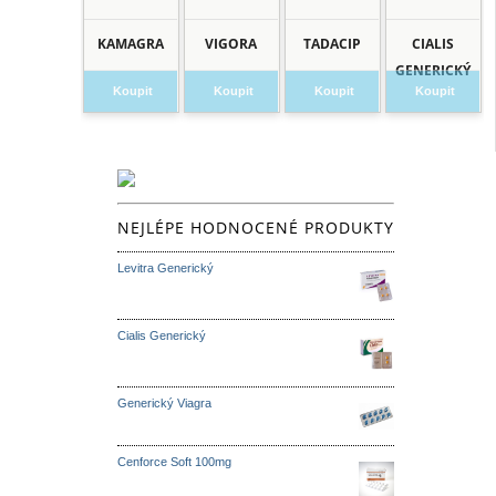
KAMAGRA
VIGORA
TADACIP
CIALIS
GENERICKÝ
Koupit
Koupit
Koupit
Koupit
NEJLÉPE HODNOCENÉ PRODUKTY
Levitra Generický
Cialis Generický
Generický Viagra
Cenforce Soft 100mg