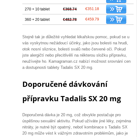
€351.18
270 + 10 tablet
€368.74
€459.79
360 + 20 tablet
€482.78
Stejně tak je důležité vyhledat lékařskou pomoc, pokud se u
vás vyskytnou nežádoucí účinky, jako jsou bolesti na hrudi,
otok nosní sliznice, bolesti svalů nebo červené oči. Pokud
jste alergičtí nebo přecitlivělí na některou složku přípravku,
neužívejte ho. Kamagraman.cz nabízí možnost srovnání cen
a dostupnosti tablety Tadalis SX 20 mg.
Doporučené dávkování
přípravku Tadalis SX 20 mg
Doporučená dávka je 20 mg, což obvykle postačuje pro
úspěšnou sexuální aktivitu. Pokud užíváte jiné léky, zejména
nitráty, je nutné být opatrný, neboť kombinace s Tadalis SX
20 mg může vést k vážným zdravotním problémům, jako je