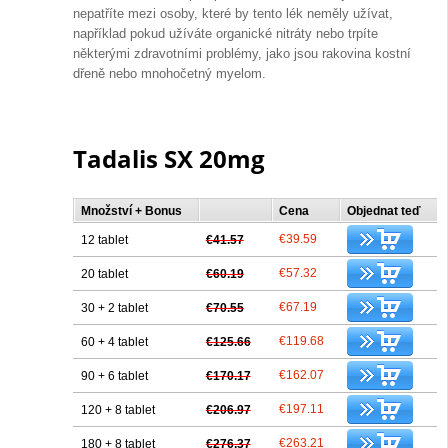
nepatříte mezi osoby, které by tento lék neměly užívat,
například pokud užíváte organické nitráty nebo trpíte
některými zdravotními problémy, jako jsou rakovina kostní
dřeně nebo mnohočetný myelom.
Tadalis SX 20mg
Množství + Bonus
Cena
Objednat teď
€39.59
12 tablet
€41.57
€57.32
20 tablet
€60.19
€67.19
30 + 2 tablet
€70.55
€119.68
60 + 4 tablet
€125.66
€162.07
90 + 6 tablet
€170.17
€197.11
120 + 8 tablet
€206.97
€263.21
180 + 8 tablet
€276.37