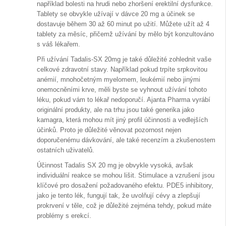
například bolesti na hrudi nebo zhoršení erektilní dysfunkce.
Tablety se obvykle užívají v dávce 20 mg a účinek se
dostavuje během 30 až 60 minut po užití. Můžete užít až 4
tablety za měsíc, přičemž užívání by mělo být konzultováno
s váš lékařem.
Při užívání Tadalis-SX 20mg je také důležité zohlednit vaše
celkové zdravotní stavy. Například pokud trpíte srpkovitou
anémií, mnohočetným myelomem, leukémií nebo jinými
onemocněními krve, měli byste se vyhnout užívání tohoto
léku, pokud vám to lékař nedoporučí. Ajanta Pharma vyrábí
originální produkty, ale na trhu jsou také generika jako
kamagra, která mohou mít jiný profil účinnosti a vedlejších
účinků. Proto je důležité věnovat pozornost nejen
doporučenému dávkování, ale také recenzím a zkušenostem
ostatních uživatelů.
Účinnost Tadalis SX 20 mg je obvykle vysoká, avšak
individuální reakce se mohou lišit. Stimulace a vzrušení jsou
klíčové pro dosažení požadovaného efektu. PDE5 inhibitory,
jako je tento lék, fungují tak, že uvolňují cévy a zlepšují
prokrvení v těle, což je důležité zejména tehdy, pokud máte
problémy s erekcí.