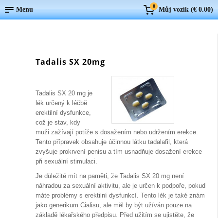
0
Menu
Můj vozík (
€ 0.00
)
Tadalis SX 20mg
Tadalis SX 20 mg je
lék určený k léčbě
erektilní dysfunkce,
což je stav, kdy
muži zažívají potíže s dosažením nebo udržením erekce.
Tento přípravek obsahuje účinnou látku tadalafil, která
zvyšuje prokrvení penisu a tím usnadňuje dosažení erekce
při sexuální stimulaci.
Je důležité mít na paměti, že Tadalis SX 20 mg není
náhradou za sexuální aktivitu, ale je určen k podpoře, pokud
máte problémy s erektilní dysfunkcí. Tento lék je také znám
jako generikum Cialisu, ale měl by být užíván pouze na
základě lékařského předpisu. Před užitím se ujistěte, že