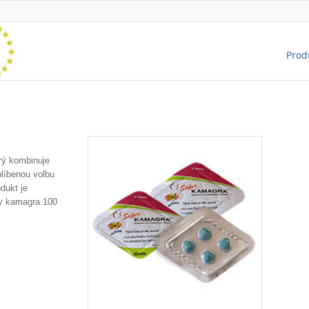
Prod
rý kombinuje
blíbenou volbu
odukt je
ty kamagra 100