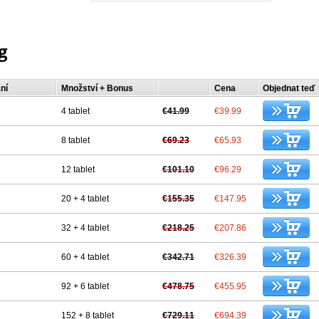
g
ní
Množství + Bonus
Cena
Objednat teď
4 tablet
€41.99
€39.99
8 tablet
€69.23
€65.93
12 tablet
€101.10
€96.29
20 + 4 tablet
€155.35
€147.95
32 + 4 tablet
€218.25
€207.86
60 + 4 tablet
€342.71
€326.39
92 + 6 tablet
€478.75
€455.95
152 + 8 tablet
€729.11
€694.39