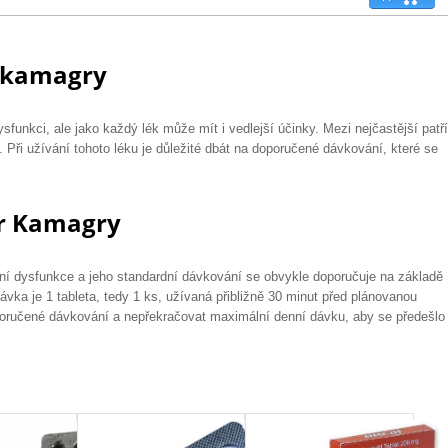
r kamagry
sfunkci, ale jako každý lék může mít i vedlejší účinky. Mezi nejčastější patř
. Při užívání tohoto léku je důležité dbát na doporučené dávkování, které se
er Kamagry
ilní dysfunkce a jeho standardní dávkování se obvykle doporučuje na základě
ávka je 1 tableta, tedy 1 ks, užívaná přibližně 30 minut před plánovanou
oporučené dávkování a nepřekračovat maximální denní dávku, aby se předešlo