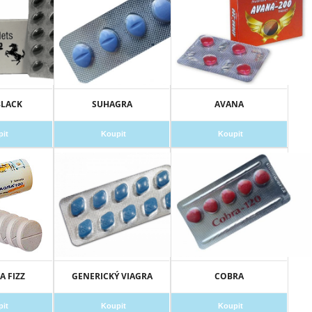
BLACK
SUHAGRA
AVANA
pit
Koupit
Koupit
 FIZZ
GENERICKÝ VIAGRA
COBRA
pit
Koupit
Koupit