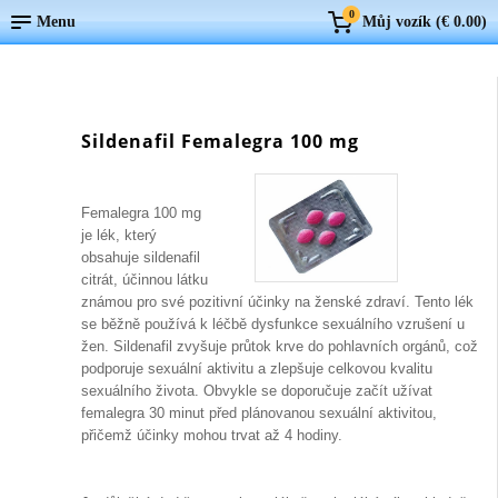
0
Menu
Můj vozík (
€ 0.00
)
Sildenafil Femalegra 100 mg
Femalegra 100 mg
je lék, který
obsahuje sildenafil
citrát, účinnou látku
známou pro své pozitivní účinky na ženské zdraví. Tento lék
se běžně používá k léčbě dysfunkce sexuálního vzrušení u
žen. Sildenafil zvyšuje průtok krve do pohlavních orgánů, což
podporuje sexuální aktivitu a zlepšuje celkovou kvalitu
sexuálního života. Obvykle se doporučuje začít užívat
femalegra 30 minut před plánovanou sexuální aktivitou,
přičemž účinky mohou trvat až 4 hodiny.