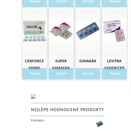
Koupit
Koupit
Koupit
Koupit
CENFORCE
SUPER
SUHAGRA
LEVITRA
100MG
KAMAGRA
GENERICKÝ
Koupit
Koupit
Koupit
Koupit
NEJLÉPE HODNOCENÉ PRODUKTY
Kamagra