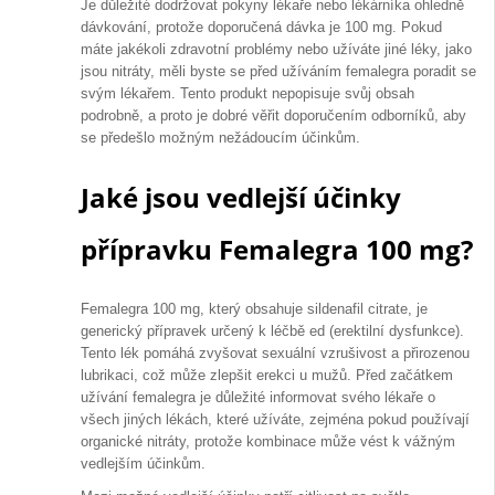
Je důležité dodržovat pokyny lékaře nebo lékárníka ohledně
dávkování, protože doporučená dávka je 100 mg. Pokud
máte jakékoli zdravotní problémy nebo užíváte jiné léky, jako
jsou nitráty, měli byste se před užíváním femalegra poradit se
svým lékařem. Tento produkt nepopisuje svůj obsah
podrobně, a proto je dobré věřit doporučením odborníků, aby
se předešlo možným nežádoucím účinkům.
Jaké jsou vedlejší účinky
přípravku Femalegra 100 mg?
Femalegra 100 mg, který obsahuje sildenafil citrate, je
generický přípravek určený k léčbě ed (erektilní dysfunkce).
Tento lék pomáhá zvyšovat sexuální vzrušivost a přirozenou
lubrikaci, což může zlepšit erekci u mužů. Před začátkem
užívání femalegra je důležité informovat svého lékaře o
všech jiných lékách, které užíváte, zejména pokud používají
organické nitráty, protože kombinace může vést k vážným
vedlejším účinkům.