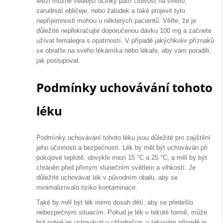
Mezi možné vedlejší účinky patří citlivost na světlo,
zarudnutí obličeje, nebo žaludek a také projevit tyto
nepříjemnosti mohou u některých pacientů. Věřte, že je
důležité nepřekračujte doporučenou dávku 100 mg a začnete
užívat femalegra s opatrností. V případě jakýchkoliv příznaků
se obraťte na svého lékárníka nebo lékaře, aby vám poradili,
jak postupovat.
Podmínky uchovávání tohoto
léku
Podmínky uchovávání tohoto léku jsou důležité pro zajištění
jeho účinnosti a bezpečnosti. Lék by měl být uchováván při
pokojové teplotě, obvykle mezi 15 °C a 25 °C, a měl by být
chráněn před přímým slunečním světlem a vlhkostí. Je
důležité uchovávat lék v původním obalu, aby se
minimalizovalo riziko kontaminace.
Také by měl být lék mimo dosah dětí, aby se předešlo
nebezpečným situacím. Pokud je lék v tekuté formě, může
být nutné jej uchovávat v chladničce; v takovém případě je