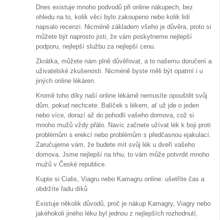
Dnes existuje mnoho podvodů při online nákupech, bez
ohledu na to, kolik věcí bylo zakoupeno nebo kolik lidí
napsalo recenzi. Nicméně základem všeho je důvěra, proto si
můžete být naprosto jisti, že vám poskytneme nejlepší
podporu, nejlepší službu za nejlepší cenu.
Zkrátka, můžete nám plně důvěřovat, a to našemu doručení a
uživatelské zkušenosti. Nicméně byste měli být opatrní i u
jiných online lékáren.
Kromě toho díky naší online lékárně nemusíte opouštět svůj
dům, pokud nechcete. Balíček s lékem, ať už jde o jeden
nebo více, dorazí až do pohodlí vašeho domova, což si
mnoho mužů vždy přálo. Navíc začnete užívat lék k boji proti
problémům s erekcí nebo problémům s předčasnou ejakulací.
Zaručujeme vám, že budete mít svůj lék u dveří vašeho
domova. Jsme nejlepší na trhu, to vám může potvrdit mnoho
mužů v České republice.
Kupte si Cialis, Viagru nebo Kamagru online: ušetříte čas a
obdržíte řadu díků
Existuje několik důvodů, proč je nákup Kamagry, Viagry nebo
jakéhokoli jiného léku byl jednou z nejlepších rozhodnutí,