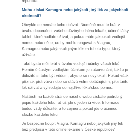
republika!
Mohu získat Kamagru nebo jakýkoli jiný lék za jakýchkoli
okolností?
Obvykle se nemáte čeho obávat. Nicméně musíte brát v
úvahu doporučení vašeho důvěryhodného lékaře, účinné látky
tablet, které hodláte užívat, a pokud máte jakoukoli vedlejší
nemoc nebo něco, co by mohlo reagovat s Viagrou,
Kamagrou nebo jakýmkoli jiným lékem tohoto typu, který
užíváte.
Také byste měli brát v úvahu vedlejší účinky všech léků.
Poměrně častým vedlejším účinkem je začervenání, takže je
důležité si toho být vědom, abyste se nevylekali. Pokud však
příznak přetrvává nebo se stává velmi obtěžujícím, přestaňte
lék užívat a vyhledejte co nejdříve lékařskou pomoc.
Naštěstí na každé stránce našeho webu získáte podrobný
popis každého léku, ať už jde o jeden či více. Informace
budou vždy důležité, a to zejména pokud jde o účinnou
složku každého léku!
Je bezpečné koupit Viagru, Kamagru nebo jakýkoli jiný lék
bez předpisu v této online lékárně v České republice?