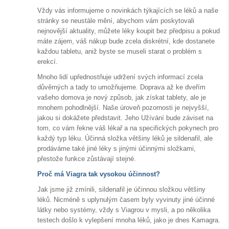
Vždy vás informujeme o novinkách týkajících se léků a naše
stránky se neustále mění, abychom vám poskytovali
nejnovější aktuality, můžete léky koupit bez předpisu a pokud
máte zájem, váš nákup bude zcela diskrétní, kde dostanete
každou tabletu, aniž byste se museli starat o problém s
erekcí.
Mnoho lidí upřednostňuje udržení svých informací zcela
důvěrných a tady to umožňujeme. Doprava až ke dveřím
vašeho domova je nový způsob, jak získat tablety, ale je
mnohem pohodlnější. Naše úroveň pozornosti je nejvyšší,
jakou si dokážete představit. Jeho Užívání bude záviset na
tom, co vám řekne váš lékař a na specifických pokynech pro
každý typ léku. Účinná složka většiny léků je sildenafil, ale
prodáváme také jiné léky s jinými účinnými složkami,
přestože funkce zůstávají stejné.
Proč má Viagra tak vysokou účinnost?
Jak jsme již zmínili, sildenafil je účinnou složkou většiny
léků. Nicméně s uplynulým časem byly vyvinuty jiné účinné
látky nebo systémy, vždy s Viagrou v mysli, a po několika
testech došlo k vylepšení mnoha léků, jako je dnes Kamagra.