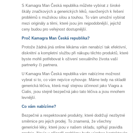
S Kamagra Man Česká republika můžete vybírat z široké
škály značkových a generických léků, navržených k řešení
problémů s mužskou silou a touhou. To vám umožní vybírat
mezi originály a těmi, které jsou jim nejpodobnější, jejichž
ceny budou pro veřejnost dostupnější.
Proč Kamagra Man Česká republika?
Protože žádná jiná online lékárna vám nenabízí tak efektivní,
diskrétní a kompletní službu při nákupu těchto produktů, které
byste mohli potřebovat k oživení sexuálního života vaší
partnerky či partnera.
U Kamagra Man Česká republika vám nabízíme možnost
vybrat si to, co vám nejvíce vyhovuje. Máme tedy na skladě
generická léčiva, která mají stejnou účinnost jako Viagra a
Cialis, jsou stejně bezpečná jako tato léčiva a jsou mnohem
levnější.
Co vám nabízíme?
Bezpečné a respektované produkty, které dodržují nezbytné
směrnice pro jejich prodej. To znamená, že všechny
generické léky, které jsou v našem skladu, splňují pravidla