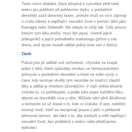
Tento cévní dilatátor, který přispívá k vytvoření plně tuhé
erekci pro potěšení při pohlavním styku, v posledním
desetiletí zažil obrovský boom, protože muži se více zajímají
o zcela zdravý a naplňující sexuální život s pomocí léků jako
Kamagra nebo Sildenafil. Ale nebylo to vždy tak. Celý proces,
kterým tyto léky prošly, musí být jasný, včetně jejich
průkopníků a jejich pohodlného marketingu (přímo u vás
doma, aniž byste museli udělat jediný krok ven z domu).
Závěr
Pokud jste již udělali své rozhodnutí, chystáte se koupit
jeden z léků, které způsobily revoluci ve farmaceutickém
průmyslu v posledním desetiletí a které se stále vyvíjí v
čase, kdy existuje skvělý tým neustále se snažící zlepšit
léky a udělat je mnohem účinnějšími. V naší online lékárně
získáte to, co potřebujete, a podle toho popis každého léku,
abyste se dozvěděli více o něm. Můžete nám plně důvěřovat
a nemusíte se už starat o to, kde co získáte. A ano, naštěstí
existují muži, kteří se nezajímají pouze o péči o pohlavně
přenosné nemoci, ale také o to, aby poskytli a měli naplňující
sexuální život, bez problémů s erekcí nebo předčasnou
ejakulací.