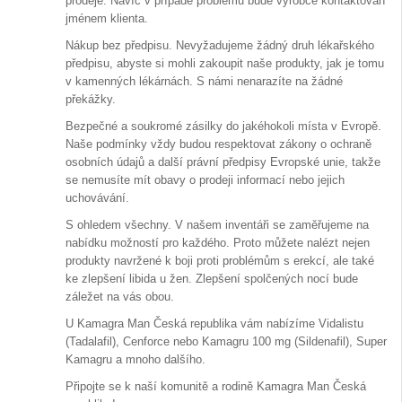
prodeje. Navíc v případě problému bude výrobce kontaktován
jménem klienta.
Nákup bez předpisu. Nevyžadujeme žádný druh lékařského
předpisu, abyste si mohli zakoupit naše produkty, jak je tomu
v kamenných lékárnách. S námi nenarazíte na žádné
překážky.
Bezpečné a soukromé zásilky do jakéhokoli místa v Evropě.
Naše podmínky vždy budou respektovat zákony o ochraně
osobních údajů a další právní předpisy Evropské unie, takže
se nemusíte mít obavy o prodeji informací nebo jejich
uchovávání.
S ohledem všechny. V našem inventáři se zaměřujeme na
nabídku možností pro každého. Proto můžete nalézt nejen
produkty navržené k boji proti problémům s erekcí, ale také
ke zlepšení libida u žen. Zlepšení spolčených nocí bude
záležet na vás obou.
U Kamagra Man Česká republika vám nabízíme Vidalistu
(Tadalafil), Cenforce nebo Kamagru 100 mg (Sildenafil), Super
Kamagru a mnoho dalšího.
Připojte se k naší komunitě a rodině Kamagra Man Česká