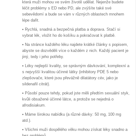
která muži mohou ve svém životě udělat. Nejenže budete
léčit problémy s ED nebo PD, ale zvýšíte také své
sebevědomí a bude se vám v různých oblastech mnohem
lépe dařit.
• Rychlá, snadná a bezpečná platba a doprava. Stačí si
vybrat lék, vložit ho do košíku a pokračovat k platbě.
• Na stránce každého léku najdete krátké články s popisem,
abyste se dozvěděli více o každém z nich. Každý pacient je
jiný, tedy i jeho potřeby.
• Léky nejlepší kvality, se správným dávkování, komplexní a
s nejvyšší kvalitou účinné látky (inhibitory PDE 5 nebo
zlepšovače, které jsou převážně dilatátory cév, jako je
sildenafil citrát).
• Působí pouze tehdy, pokud jste měli předtím sexuální styk,
kvůli obsažené účinné látce, a protože se nejedná o
afrodisiakum.
• Máme širokou nabídku (a různé dávky: 50 mg, 100 mg
atd.).
• Všichni muži dospělého věku mohou získat léky snadno a
bez problémů.