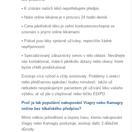
• K získání našich léků nepotřebujete předpis.
• Naše online lékárna je v provozu 24 hodin denně.
• Cena jakéhokoli léku je velmi konkurenceschopná ve
srovnání s jinými online lékárnami.
• Pokud jsou léky správně užívány, nepocítíte žádné
nepříjemnosti.
• Specializovaný zákaznický servis v této oblasti. Neváhejte
nás kontaktovat, máte-li jakékoliv dotazy nebo obavy, které
byste chtěli prodiskutovat.
Existuje více výhod a vždy existovaly. Problémy s erekcí
nebo předčasnou ejakulací budou minulostí, takže už
nebudete nespokojeným pacientem při užívání léku vašeho
výběru, ať už jde o zlepšovač nebo léčbu ED/PD.
Proč je tak populární nakupování Viagry nebo Kamagry
online bez lékařského předpisu?
Mimo velkou pohodlnost a úsporu času, kterou nakupování
Viagry nebo Kamagry poskytuje, existují další 3 důležité
důvody: