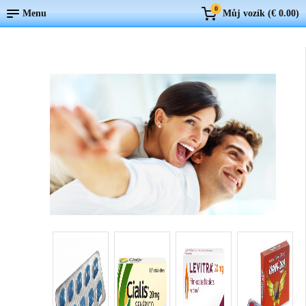
0
Menu
Můj vozík (
€ 0.00
)