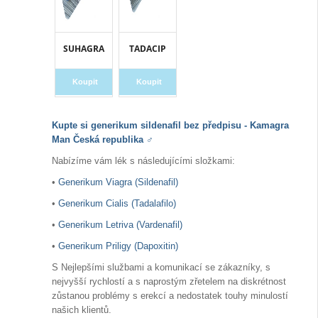
SUHAGRA
TADACIP
Koupit
Koupit
Kupte si generikum sildenafil bez předpisu - Kamagra
Man Česká republika ♂️
Nabízíme vám lék s následujícími složkami:
•
Generikum Viagra (Sildenafil)
•
Generikum Cialis (Tadalafilo)
•
Generikum Letriva (Vardenafil)
•
Generikum Priligy (Dapoxitin)
S Nejlepšími službami a komunikací se zákazníky, s
nejvyšší rychlostí a s naprostým zřetelem na diskrétnost
zůstanou problémy s erekcí a nedostatek touhy minulostí
našich klientů.